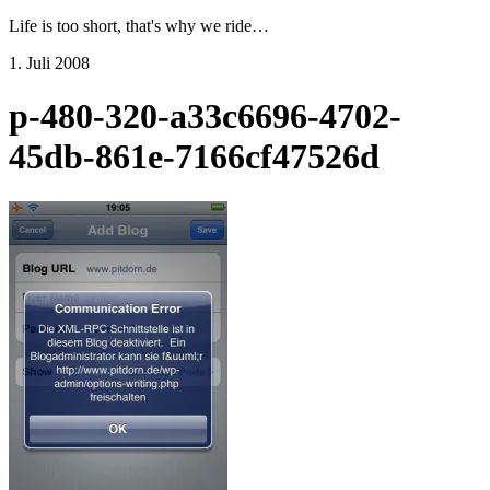
Life is too short, that's why we ride…
1. Juli 2008
p-480-320-a33c6696-4702-
45db-861e-7166cf47526d