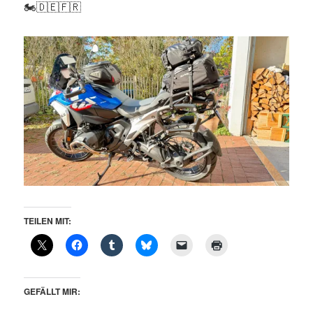
🏍️🇩🇪🇫🇷
TEILEN MIT:
GEFÄLLT MIR: