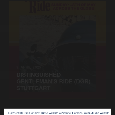
9. APRIL 2025
DISTINGUISHED
GENTLEMAN’S RIDE (DGR)
STUTTGART
Datenschutz und Cookies: Diese Website verwendet Cookies. Wenn du die Website