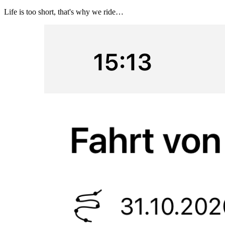
Life is too short, that's why we ride…