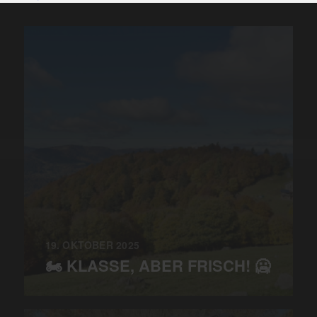
19. OKTOBER 2025
🏍️ KLASSE, ABER FRISCH! 🥶