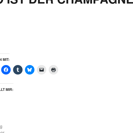
N MIT:
LT MIR:
og
or