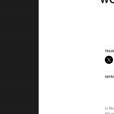
TEILE
GEFÄL
In
Bl
Hum