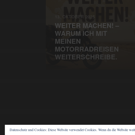
13. OKTOBER 2025
WEITER MACHEN! –
WARUM ICH MIT
MEINEN
MOTORRADREISEN
WEITERSCHREIBE.
Datenschutz und Cookies: Diese Website verwendet Cookies. Wenn du die Website weit