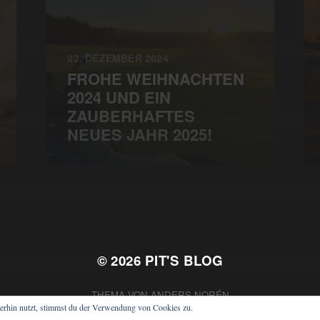
22. DEZEMBER 2024
FROHE WEIHNACHTEN
2024 UND EIN
ZAUBERHAFTES
NEUES JAHR 2025!
© 2026
PIT'S BLOG
THEMA VON
ANDERS NORÉN
erhin nutzt, stimmst du der Verwendung von Cookies zu.