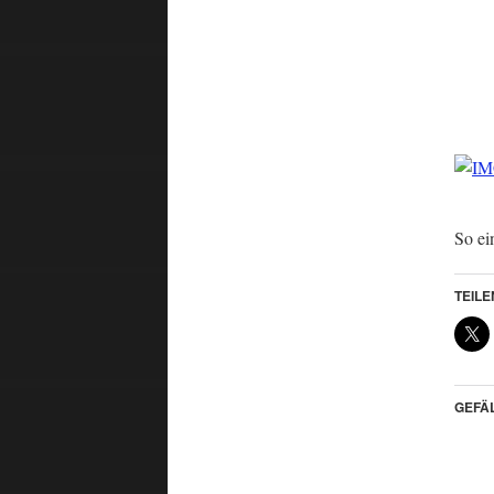
So ei
TEILE
GEFÄL