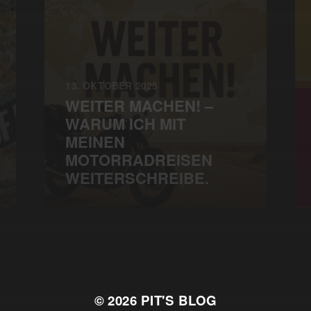
13. OKTOBER 2025
WEITER MACHEN! –
WARUM ICH MIT
MEINEN
MOTORRADREISEN
WEITERSCHREIBE.
© 2026
PIT'S BLOG