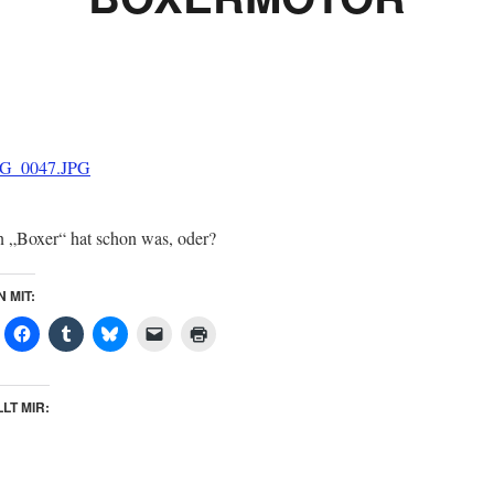
n „Boxer“ hat schon was, oder?
N MIT:
LT MIR: