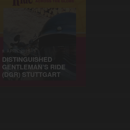
9. APRIL 2025
DISTINGUISHED
GENTLEMAN’S RIDE
(DGR) STUTTGART