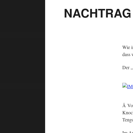
NACHTRAG 
Wie i
dass 
Der „
Â Von
Knoc
Tengo
Im An