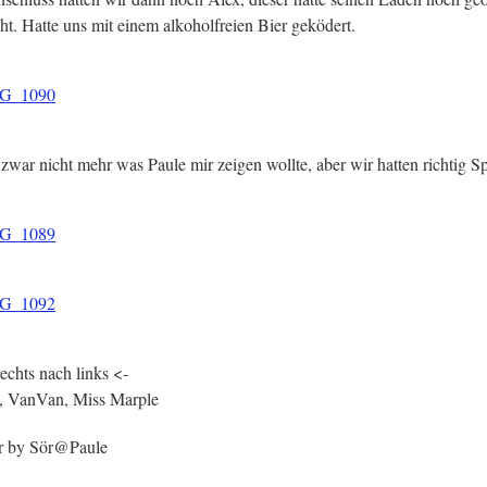
ht. Hatte uns mit einem alkoholfreien Bier geködert.
zwar nicht mehr was Paule mir zeigen wollte, aber wir hatten richtig Sp
echts nach links <-
, VanVan, Miss Marple
r by Sör@Paule