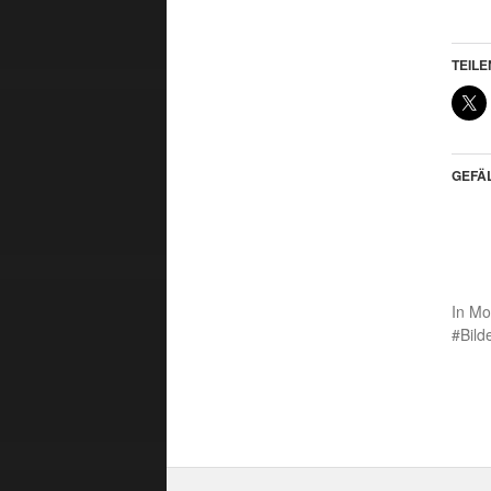
TEILE
GEFÄL
In
Mo
Bild