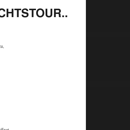
CHTSTOUR..
zu,
ffnet,