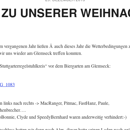
ZU UNSERER WEIHNA
m vergangenen Jahr ließen Â auch dieses Jahr die Wetterbedingungen 
wir uns wieder am Glemseck treffen konnten.
Stuttgarterregelstuhlkreis“ vor dem Biergarten am Glemseck:
 links nach rechts -> MacRanger, Pitmac, FastHanz, Paule,
henbrecher….
Bonnie, Clyde und SpeedyBernhard waren anderweitig verhindert:-)
schluss hatten wir dann noch Alex, dieser hatte seinen Laden noch geö