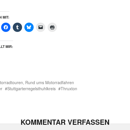
N MIT:
LT MIR:
torradtouren
,
Rund ums Motorradfahren
er
Stuttgarterregelsthuhlkreis
Thruxton
KOMMENTAR VERFASSEN