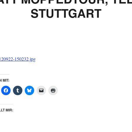
STUTTGART
N MIT:
LT MIR: