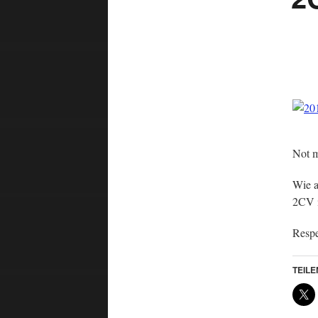
Not m
Wie 
2CV i
Respe
TEILE