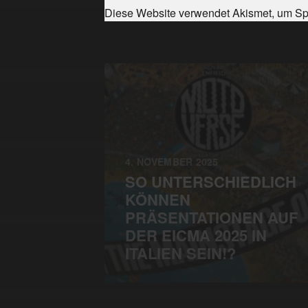
Diese Website verwendet Akismet, um Sp
4. NOVEMBER 2025
SO UNTERSCHIEDLICH
KÖNNEN
PRÄSENTATIONEN AUF
DER EICMA 2025 IN
ITALIEN SEIN!?