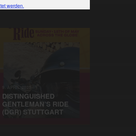
tet werden.
9. APRIL 2025
DISTINGUISHED
GENTLEMAN’S RIDE
(DGR) STUTTGART