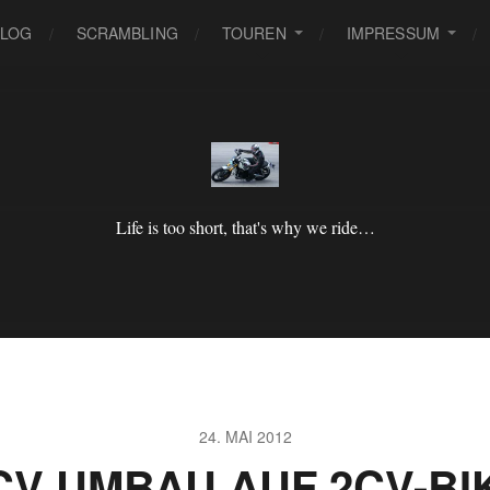
BLOG
SCRAMBLING
TOUREN
IMPRESSUM
Life is too short, that's why we ride…
24. MAI 2012
CV UMBAU AUF 2CV-BI