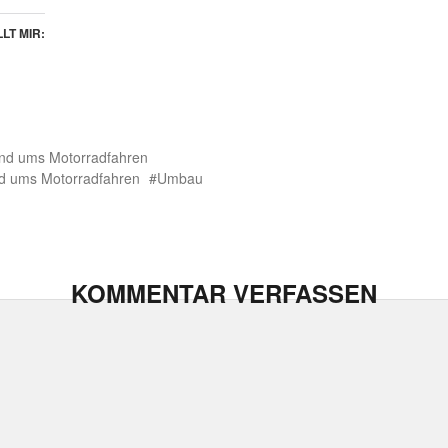
LT MIR:
nd ums Motorradfahren
d ums Motorradfahren
Umbau
KOMMENTAR VERFASSEN