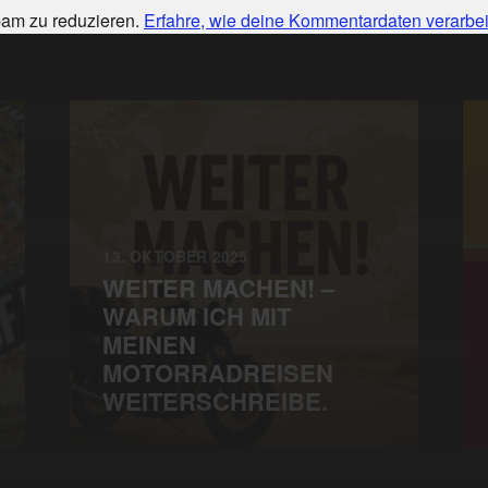
am zu reduzieren.
Erfahre, wie deine Kommentardaten verarbei
13. OKTOBER 2025
WEITER MACHEN! –
WARUM ICH MIT
MEINEN
MOTORRADREISEN
WEITERSCHREIBE.