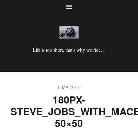
Life is too short, that's why we ride…
1. MAI 2010
180PX-
STEVE_JOBS_WITH_MACB
50×50