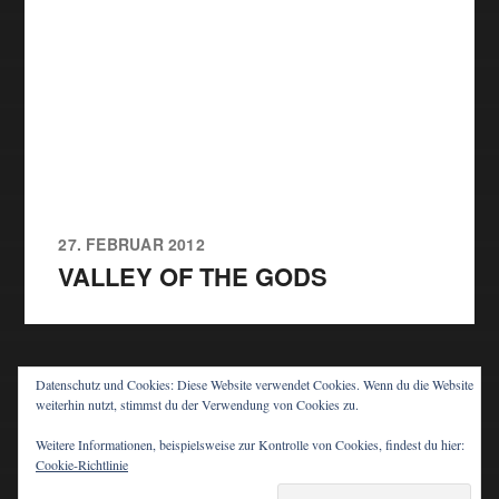
27. FEBRUAR 2012
VALLEY OF THE GODS
Datenschutz und Cookies: Diese Website verwendet Cookies. Wenn du die Website
weiterhin nutzt, stimmst du der Verwendung von Cookies zu.
© 2026
PIT'S BLOG
Weitere Informationen, beispielsweise zur Kontrolle von Cookies, findest du hier:
Cookie-Richtlinie
THEMA VON
ANDERS NORÉN