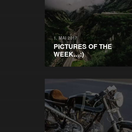
1. MAI 2017
PICTURES OF THE
WEEK…:)