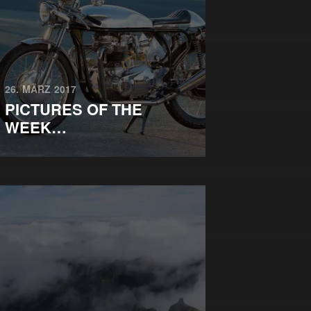
26. MÄRZ 2017
PICTURES OF THE
WEEK…