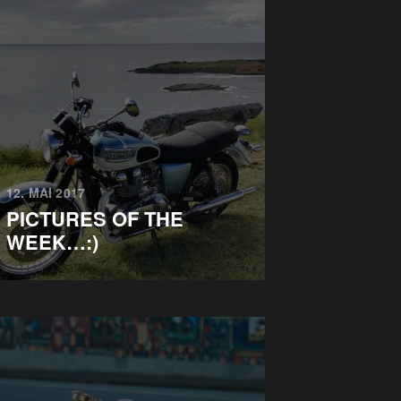
12. MAI 2017
PICTURES OF THE
WEEK…:)